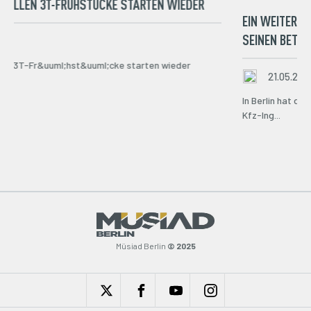
IONELLEN 3T-FRÜHSTÜCKE STARTEN WIEDER
EIN WEITERE
SEINEN BETR
25
llen 3T-Fr&uuml;hst&uuml;cke starten wieder
21.05.202
In Berlin hat d
Kfz-Ing...
Müsiad Berlin
© 2025