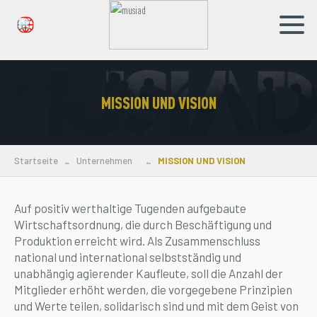
TR
DE
MISSION UND VISION
Unternehmen
Marken
Startseite
Unternehmen
MISSION UND VISION
Nachrichten
Auf positiv werthaltige Tugenden aufgebaute
Soziale Verantwortung
Wirtschaftsordnung, die durch Beschäftigung und
Produktion erreicht wird. Als Zusammenschluss
Mitgliedschaft
national und international selbstständig und
unabhängig agierender Kaufleute, soll die Anzahl der
Kontakt
Mitglieder erhöht werden, die vorgegebene Prinzipien
und Werte teilen, solidarisch sind und mit dem Geist von