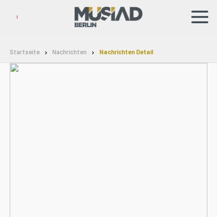
TR
DE
Startseite
Nachrichten
Nachrichten Detail
Unternehmen
Marken
Nachrichten
Soziale Verantwortung
Mitgliedschaft
Kontakt